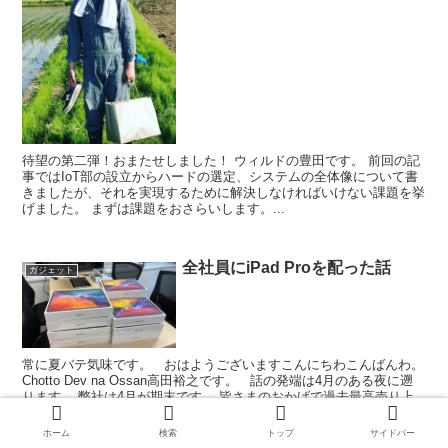
待望の第二弾！おまたせしました！ ウィルドの豊田です。 前回の記
事ではIoT部の設立からハードの選定、システムの全体像について書
きましたが、それを実現するために解決しなければいけない課題を挙
げました。 まずは課題をおさらいします。...
全社員にiPad Proを配った話
ガジェット
常に夏バテ気味です。 おはようございますこんにちわこんばんわ。
Chotto Dev na Ossan高田裕之です。 話の発端は4月のある夜に遡
ります。 弊社は4月が期末です。 皆さまのおかげで過去最高売り上
げの好決算でした。 ...
ホーム
検索
トップ
サイドバー