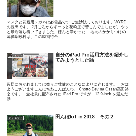
マスクと花粉用メガネは必需品です ご無沙汰しております。WYRD
の豊田です。 2月ごろからずーっと花粉症で苦しんでましたが、やっ
と最近落ち着いてきました。ほんと辛かった... 地元のかかりつけの
耳鼻咽喉科は、この時期待合...
自分のiPad Pro活用方法を紹介し
ガジェット
てみようとした話
皆様におかれましては益々ご壮健のことなによりに存じます。 おは
ようございますこんにちわこんばんわ。 Chotto Dev na Ossan高田裕
之です。 全社員に配布された iPad Pro ですが、12.9-inch を選んだ
動...
田んぼIoT in 2018 その２
ガジェット